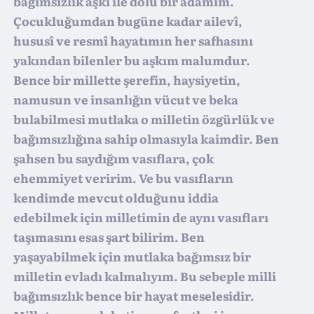
bağımsızlık aşkı ile dolu bir adamım.
Çocukluğumdan bugüne kadar ailevî,
hususî ve resmî hayatımın her safhasını
yakından bilenler bu aşkım malumdur.
Bence bir millette şerefin, haysiyetin,
namusun ve insanlığın vücut ve beka
bulabilmesi mutlaka o milletin özgürlük ve
bağımsızlığına sahip olmasıyla kaimdir. Ben
şahsen bu saydığım vasıflara, çok
ehemmiyet veririm. Ve bu vasıfların
kendimde mevcut olduğunu iddia
edebilmek için milletimin de aynı vasıfları
taşımasını esas şart bilirim. Ben
yaşayabilmek için mutlaka bağımsız bir
milletin evladı kalmalıyım. Bu sebeple milli
bağımsızlık bence bir hayat meselesidir.