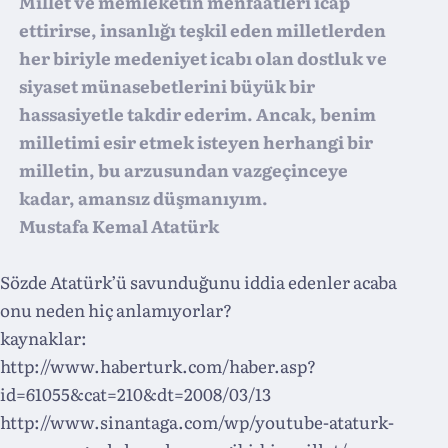
Millet ve memleketin menfaatleri icap
ettirirse, insanlığı teşkil eden milletlerden
her biriyle medeniyet icabı olan dostluk ve
siyaset münasebetlerini büyük bir
hassasiyetle takdir ederim. Ancak, benim
milletimi esir etmek isteyen herhangi bir
milletin, bu arzusundan vazgeçinceye
kadar, amansız düşmanıyım.
Mustafa Kemal Atatürk
Sözde Atatürk’ü savunduğunu iddia edenler acaba
onu neden hiç anlamıyorlar?
kaynaklar:
http://www.haberturk.com/haber.asp?
id=61055&cat=210&dt=2008/03/13
http://www.sinantaga.com/wp/youtube-ataturk-