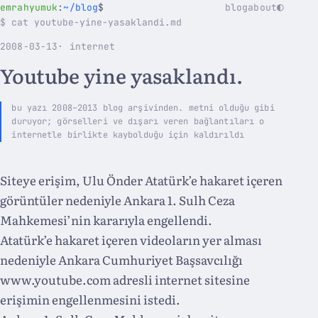
◐
emrahyumuk
:
~/blog
$
blog
about
$ cat youtube-yine-yasaklandi.md
2008-03-13
· internet
Youtube yine yasaklandı.
bu yazı 2008–2013 blog arşivinden. metni olduğu gibi
duruyor; görselleri ve dışarı veren bağlantıları o
internetle birlikte kaybolduğu için kaldırıldı
Siteye erişim, Ulu Önder Atatürk’e hakaret içeren
görüntüler nedeniyle Ankara 1. Sulh Ceza
Mahkemesi’nin kararıyla engellendi.
Atatürk’e hakaret içeren videoların yer alması
nedeniyle Ankara Cumhuriyet Başsavcılığı
www.youtube.com adresli internet sitesine
erişimin engellenmesini istedi.