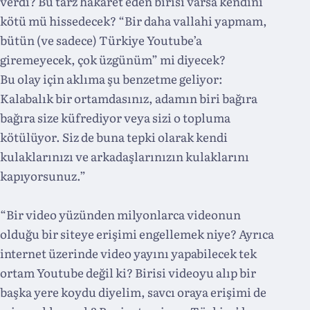
verdi? Bu tarz hakaret eden birisi varsa kendini
kötü mü hissedecek? “Bir daha vallahi yapmam,
bütün (ve sadece) Türkiye Youtube’a
giremeyecek, çok üzgünüm” mi diyecek?
Bu olay için aklıma şu benzetme geliyor:
Kalabalık bir ortamdasınız, adamın biri bağıra
bağıra size küfrediyor veya sizi o topluma
kötülüyor. Siz de buna tepki olarak kendi
kulaklarınızı ve arkadaşlarınızın kulaklarını
kapıyorsunuz.”
“Bir video yüzünden milyonlarca videonun
olduğu bir siteye erişimi engellemek niye? Ayrıca
internet üzerinde video yayını yapabilecek tek
ortam Youtube değil ki? Birisi videoyu alıp bir
başka yere koydu diyelim, savcı oraya erişimi de