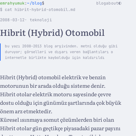
◐
emrahyumuk
:
~/blog
$
blog
about
$ cat hibrit-hybrid-otomobil.md
2008-03-12
· teknoloji
Hibrit (Hybrid) Otomobil
bu yazı 2008–2013 blog arşivinden. metni olduğu gibi
duruyor; görselleri ve dışarı veren bağlantıları o
internetle birlikte kaybolduğu için kaldırıldı
Hibrit (Hybrid) otomobil elektrik ve benzin
motorunun bir arada olduğu sisteme denir.
Hibrit otolar elektrik motoru sayesinde çevre
dostu olduğu için günümüz şartlarında çok büyük
önem arz etmektedir.
Küresel ısınmaya somut çözümlerden biri olan
Hibrit otolar gün geçtikçe piyasadaki pazar payını